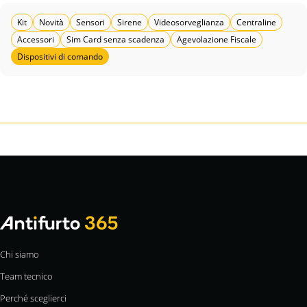
Kit
Novità
Sensori
Sirene
Videosorveglianza
Centraline
Accessori
Sim Card senza scadenza
Agevolazione Fiscale
Dispositivi di comando
Chi siamo
Team tecnico
Perché sceglierci