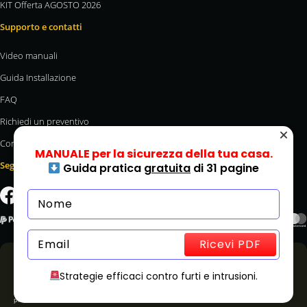
KIT Offerta AGOSTO 2026
Supporto e contatti
Video manuali
Guida Installazione
FAQ
Richiedi un preventivo
Contatti
MANUALE per la sicurezza della tua casa.
Seguici
Guida pratica
gratuita
di 31 pagine
Ricevi PDF
Tutti i prezzi sono IVA ed Eco-contributo RAEE inclusi.
Strategie efficaci contro furti e intrusioni.
Copyright © 2026 ANTIFURTO365® – Via delle Macere 20, int.14 – Zona Industriale di Formello –
00060 Roma- P.iva 11997421000 – Registro imprese di Roma 1342590
Le informazioni riportate su www.antifurto365.it possono essere soggette a modifiche senza
preavviso.