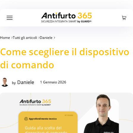
Carrello
Accedi
Registrati
Cercare:
Ricerca
Home
Tutti gli articoli
Daniele
Prodotti
Come scegliere il dispositivo
di comando
Offerte
Daniele
1 Gennaio 2026
by
Azienda
Blog
Supporto