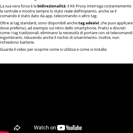
La sua vera forza è la
bidirezionalità
: il Kit Proxy interroga costantemente
la centrale e mostra sempre lo stato reale dell’impianto, anche se il
comando è stato dato da app, telecomando o altro tag.
Oltre ai tag standard, sono disponibili anche
tag adesivi
, che puoi applicare
dove preferisci, ad esempio sul retro dello smartphone. Pratici e discreti
come i tag tradizionali, eliminano la necessità di portare con sé telecomandi
ingombranti, riducendo anche il rischio di smarrimento. Inoltre, non
richiedono batterie.
Guarda il video per scoprire come si utilizza e come si installa: