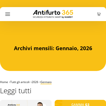
Carrello
Accedi
Registrati
Cercare:
Ricerca
Prodotti
Archivi mensili: Gennaio, 2026
Offerte
Azienda
Home
Tutti gli articoli
2026
Gennaio
Blog
Leggi tutti
Supporto