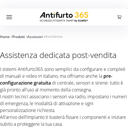
Carrello
Accedi
Registrati
Cercare:
Ricerca
Assistenza
Home
Prodotti
Accessori
Prodotti
Assistenza dedicata post-vendita
Offerte
I sistemi Antifurto365 sono semplici da configurare e completi
di manuali e video in italiano, ma offriamo anche la
pre-
configurazione gratuita
di centrale, sensori e sirene: tutto è
Azienda
già pronto all’uso al momento della consegna.
I nostri tecnici associano i sensori via radio, impostano i numeri
di emergenza, le modalità di attivazione e ogni
Blog
personalizzazione richiesta.
All’arrivo dell’impianto ti basterà fissare i componenti e iniziare
subito a proteggere la tua casa.
Supporto