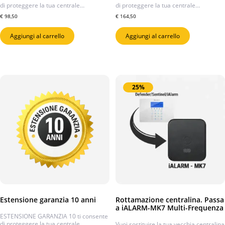
di proteggere la tua centrale…
di proteggere la tua centrale…
€
98,50
€
164,50
Aggiungi al carrello
Aggiungi al carrello
25%
Estensione garanzia 10 anni
Rottamazione centralina. Passa
a iALARM-MK7 Multi-Frequenza
ESTENSIONE GARANZIA 10 ti consente
di proteggere la tua centrale…
Vuoi sostituire la tua vecchia centralina