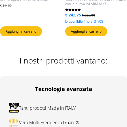
con la nuova iALARM-MK7…
€
244,50
Il
Il
Valutato
€
243,75
€
325,00
5.00
prezzo
prezzo
su 5
Disponibile fino al 31/08
originale
attuale
era:
è:
€ 325,00.
€ 243,75.
Aggiungi al carrello
Aggiungi al carrello
I nostri prodotti vantano:
Tecnologia avanzata
Tanti prodotti Made in ITALY
Vera Multi Frequenza Guard®