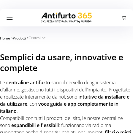
Carrello
Accedi
Registrati
Cercare:
Ricerca
Centraline
Home
Prodotti
Prodotti
Semplici da usare, innovative e
complete
Offerte
Le
centraline antifurto
sono il cervello di ogni sistema
Azienda
d’allarme, gestiscono tutti i dispositivi dell’impianto. Progettate
e realizzate interamente da noi, sono
intuitive da installare e
da utilizzare
, con
voce guida e app completamente in
Blog
italiano
.
Compatibili con tutti i prodotti del sito, le nostre centraline
sono
espandibili e flessibili
: funzionano via radio ma
Supporto
supportano anche dispositivi cablati, per impianti
filari o misti
.