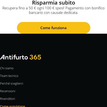
Risparmia subito
Recupera fino a 50 € ogni 100 € spesi! Pagamento con bonifico
bancario con causale dedicata.
Come funziona
Chi siamo
Team tecnico
Perché sceglierci
Recensioni
Rivenditori
Come acquistare