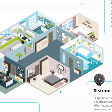
Sistemi
Dispositivi es
e la disattiva
allarme, gara
semplice, rap