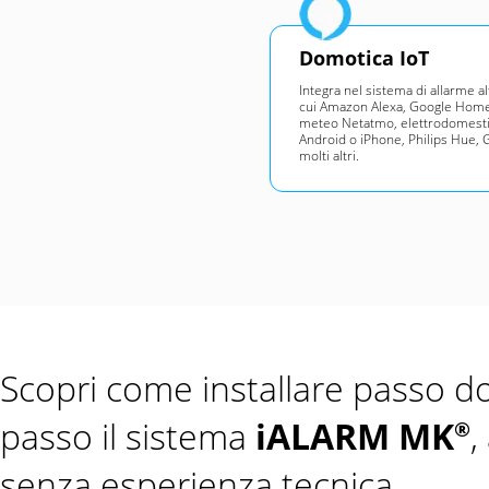
Domotica IoT
Integra nel sistema di allarme alt
cui Amazon Alexa, Google Home 
meteo Netatmo, elettrodomestic
Android o iPhone, Philips Hue, 
molti altri.
Scopri come installare passo d
passo il sistema
iALARM MK
,
®
senza esperienza tecnica.