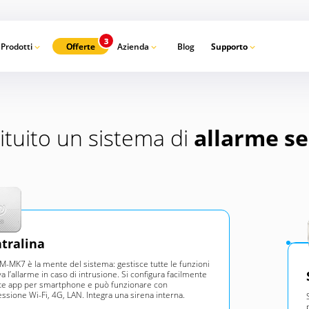
Prodotti
Offerte
Azienda
Blog
Supporto
Ca
ituito un sistema di
allarme sen
tralina
M-MK7 è la mente del sistema: gestisce tutte le funzioni
va l’allarme in caso di intrusione. Si configura facilmente
te app per smartphone e può funzionare con
ssione Wi-Fi, 4G, LAN. Integra una sirena interna.