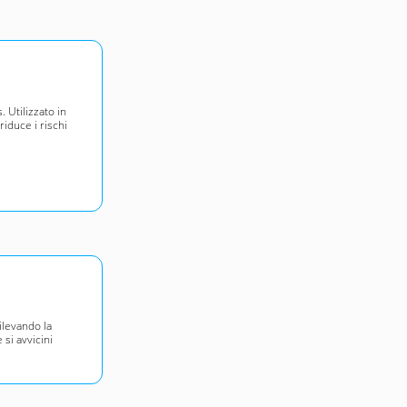
. Utilizzato in
iduce i rischi
rilevando la
si avvicini