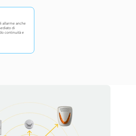
di allarme anche
mediato di
do continuità e