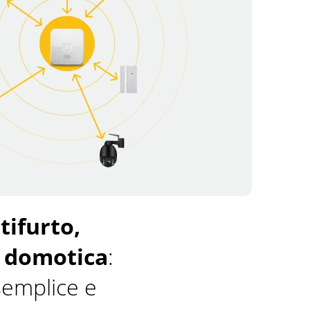
tifurto,
e domotica
:
semplice e