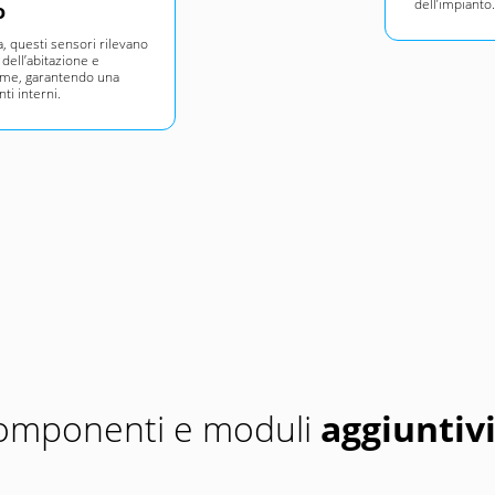
dell’impianto
o
a, questi sensori rilevano
 dell’abitazione e
rme, garantendo una
ti interni.
 componenti e moduli
aggiuntiv