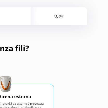
rrello
za fili?
Sirena esterna
Sirena G3 da esterno è progettata
per segnalare in modo efficace i