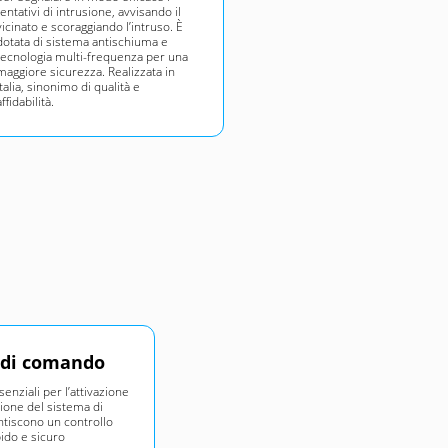
tentativi di intrusione, avvisando il
vicinato e scoraggiando l’intruso. È
dotata di sistema antischiuma e
tecnologia multi-frequenza per una
maggiore sicurezza. Realizzata in
Italia, sinonimo di qualità e
affidabilità.
 di comando
senziali per l’attivazione
zione del sistema di
ntiscono un controllo
ido e sicuro