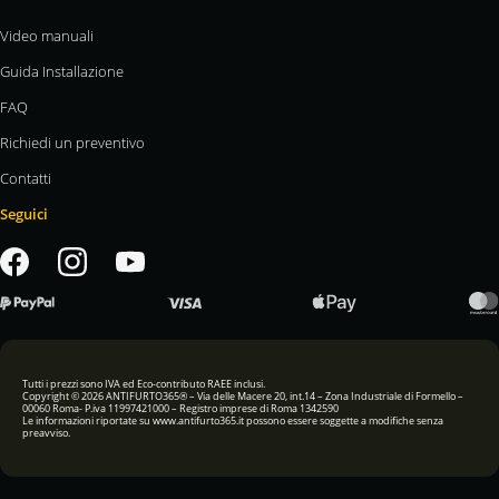
Video manuali
Guida Installazione
FAQ
Richiedi un preventivo
Contatti
Seguici
Tutti i prezzi sono IVA ed Eco-contributo RAEE inclusi.
Copyright © 2026 ANTIFURTO365® – Via delle Macere 20, int.14 – Zona Industriale di Formello –
00060 Roma- P.iva 11997421000 – Registro imprese di Roma 1342590
Le informazioni riportate su www.antifurto365.it possono essere soggette a modifiche senza
preavviso.