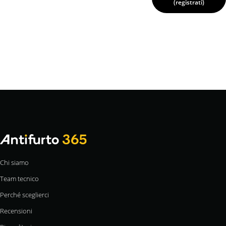
(registrati)
Chi siamo
Team tecnico
Perché sceglierci
Recensioni