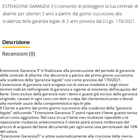
ESTENSIONE GARANZIA 3 ti consente di proteggere la tua centrale di
allarme per ulteriori 3 anni a partire dal giorno successivo alla
scadenza della garanzia legale di 2 anni prevista dal D.Lgs. 170/2021.
Descrizione
Recensioni (0)
Estensione Garanzia 5″ è finalizzata alla prosecuzione del periodo di garanzia
della centrale di allarme che decorrerà a partire dal primo giorno successivo
alla scadenza della “garanzia legale” così come prevista dal 170/2021.
L’estensione di garanzia sarà erogata con le stesse modalità e negli stessi
termini indicati nell’originale di garanzia e vigente al momento dell’acquisto del
bene. Sono esclusi dalla garanzia tutti i danni e guasti già esclusi dalla garanzia
originale, causati in ogni caso con dolo o colpa dal cliente/assicurato o dovuti
alla normale usura della componentistica tipo le pile.
Il Cliente a partire dal primo giorno successivo alla scadenza della “garanzia
legale” utilizzando ” Estensione Garanzia 5″ potrà riparare il bene guasto senza
alcun costo aggiuntivo. Nel caso in cui il bene non risultasse riparabile o la
riparazione risultasse antieconomica il cliente potrà essere rimborsato del
prezzo di acquisto del bene decurtando per ogni anno una percentuale del 10%
del valore.
“Estensione Garanzia5″ si attiva automaticamente alla ricezione della merce.