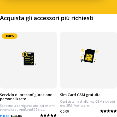
Acquista gli accessori più richiesti
100%
Servizio di preconfigurazione
Sim Card GSM gratuita
personalizzato
Ogni sistema di allarme GSM richiede
una SIM. Puoi usare…
Sebbene la configurazione dei sistemi
in vendita su Antifurto365 sia…
€
0,00
Il
Il
€
0,00
€
50,00
Valutato