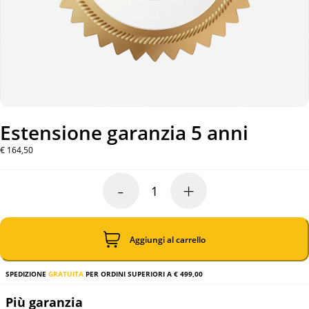
Estensione garanzia 5 anni
€
164,50
-
+
Estensione
garanzia
5
anni
quantità
Aggiungi al carrello
SPEDIZIONE
GRATUITA
PER ORDINI SUPERIORI A € 499,00
Più garanzia