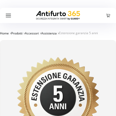
Carrello
Accedi
Registrati
Cercare:
Ricerca
Estensione garanzia 5 anni
Home
Prodotti
Accessori
Assistenza
Prodotti
Offerte
Azienda
Blog
Supporto