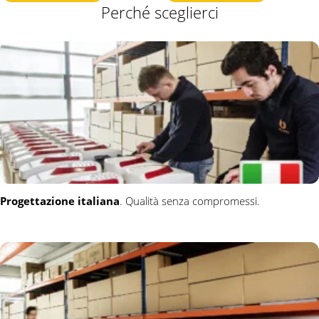
€ 75,00.
€ 0,00.
€ 50,00.
€ 0,00.
Perché sceglierci
Progettazione italiana
. Qualità senza compromessi.