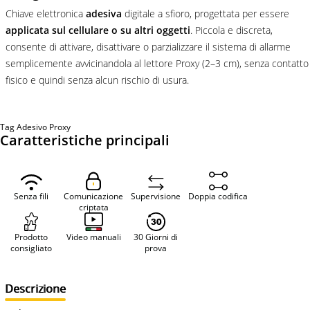
Chiave elettronica
adesiva
digitale a sfioro, progettata per essere
applicata sul cellulare o su altri oggetti
. Piccola e discreta,
consente di attivare, disattivare o parzializzare il sistema di allarme
semplicemente avvicinandola al lettore Proxy (2–3 cm), senza contatto
fisico e quindi senza alcun rischio di usura.
Tag Adesivo Proxy
Caratteristiche principali
Senza fili
Comunicazione
Supervisione
Doppia codifica
criptata
Prodotto
Video manuali
30 Giorni di
consigliato
prova
Descrizione