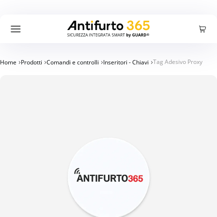
Carrello
Accedi
Registrati
Cercare:
Ricerca
Tag Adesivo Proxy
Home
Prodotti
Comandi e controlli
Inseritori - Chiavi
Prodotti
Offerte
Azienda
Blog
Supporto