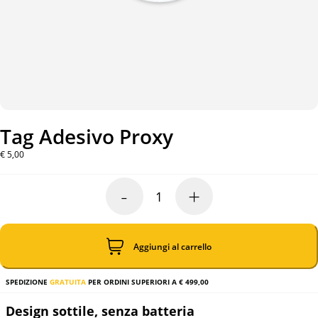
Tag Adesivo Proxy
€
5,00
-
+
Tag
Adesivo
Proxy
quantità
Aggiungi al carrello
SPEDIZIONE
GRATUITA
PER ORDINI SUPERIORI A € 499,00
Design sottile, senza batteria