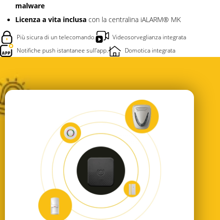
malware
Licenza a vita inclusa
con la centralina iALARM® MK
Più sicura di un telecomando.
Videosorveglianza integrata
Notifiche push istantanee sull’app.
Domotica integrata