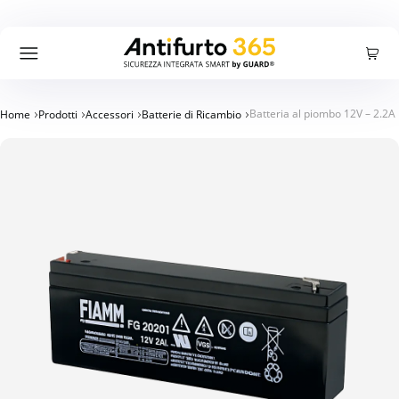
Carrello
Accedi
Registrati
Cercare:
Ricerca
Batteria al piombo 12V – 2.2A
Home
Prodotti
Accessori
Batterie di Ricambio
Prodotti
Offerte
Azienda
Blog
Supporto