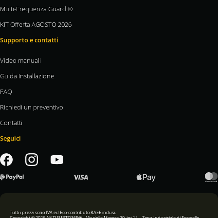
Multi-Frequenza Guard ®
KIT Offerta AGOSTO 2026
Supporto e contatti
Video manuali
Guida Installazione
FAQ
Richiedi un preventivo
Contatti
Seguici
Tutti i prezzi sono IVA ed Eco-contributo RAEE inclusi.
Copyright © 2026 ANTIFURTO365® – Via delle Macere 20, int.14 – Zona Industriale di Formello –