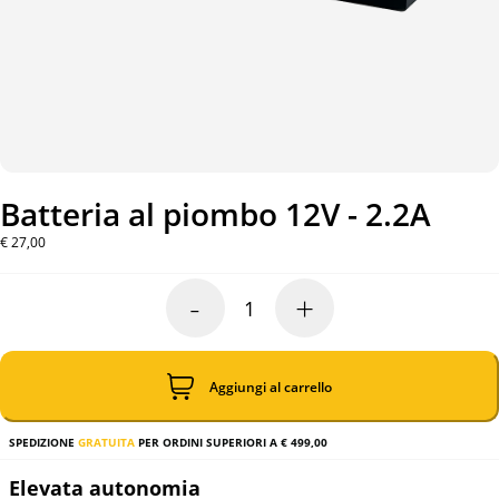
Batteria al piombo 12V - 2.2A
€
27,00
-
+
Batteria
al
piombo
12V
-
Aggiungi al carrello
2.2A
quantità
SPEDIZIONE
GRATUITA
PER ORDINI SUPERIORI A € 499,00
Elevata autonomia