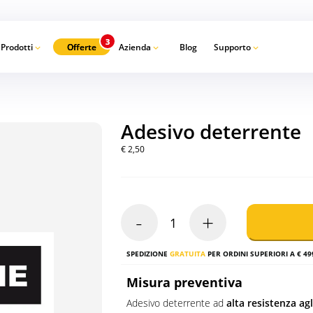
Prodotti
Offerte
Azienda
Blog
Supporto
Ca
Adesivo deterrente
€
2,50
-
+
Adesivo
deterrente
quantità
SPEDIZIONE
GRATUITA
PER ORDINI SUPERIORI A € 49
Misura preventiva
Adesivo deterrente ad
alta resistenza ag