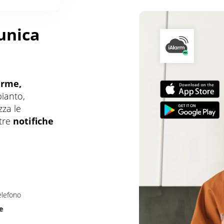
unica
arme,
pianto,
zza le
ltre
notifiche
elefono
e