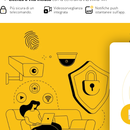
Più sicura di un
Videosorveglianza
Notifiche push
telecomando.
integrata
istantanee sull’app.