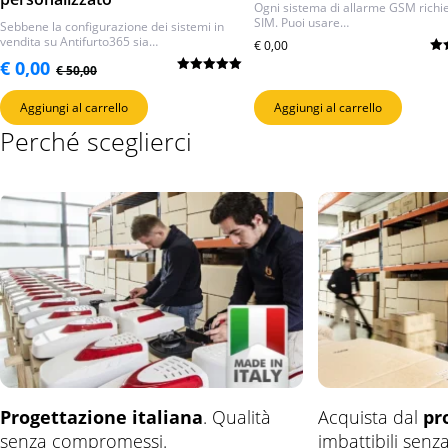
Ogni sistema di allarme GSM richi
SIM. Puoi usare…
Sebbene la configurazione dei sistemi in
vendita su Antifurto365 sia…
€
0,00
Il
Il
€
0,00
Val
€
50,00
5.0
prezzo
prezzo
Valutato
originale
attuale
5.00
su 5
Aggiungi al carrello
Aggiungi al carrello
era:
è:
€ 50,00.
€ 0,00.
Perché sceglierci
Progettazione italiana
. Qualità
Acquista dal
pr
senza compromessi.
imbattibili senz