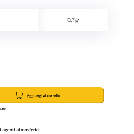
rrello
Aggiungi al carrello
9,00
li agenti atmosferici
.