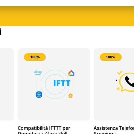
i
100%
100%
Compatibilità IFTTT per
Assistenza Telefo
Domotica + Alexa skill
Premium+