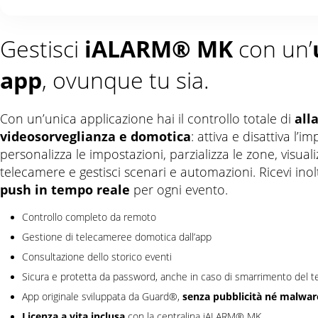
Gestisci
iALARM® MK
con un’
app
, ovunque tu sia.
Con un’unica applicazione hai il controllo totale di
all
videosorveglianza e domotica
: attiva e disattiva l’im
personalizza le impostazioni, parzializza le zone, visuali
telecamere e gestisci scenari e automazioni. Ricevi ino
push in tempo reale
per ogni evento.
Controllo completo da remoto
Gestione di telecameree domotica dall’app
Consultazione dello storico eventi
Sicura e protetta da password, anche in caso di smarrimento del t
senza pubblicità né malwar
App originale sviluppata da Guard®,
Licenza a vita inclusa
con la centralina iALARM® MK