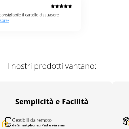
Valutato
5
nsigliabile il cartello dissuasore
su 5
asore/
I nostri prodotti vantano:
Semplicità e Facilità
Gestibili da remoto
da Smartphone, iPad e via sms