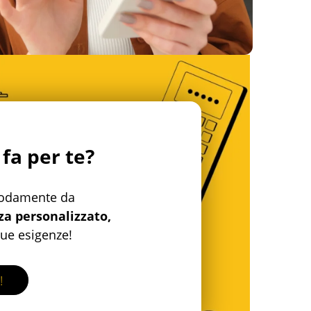
 fa per te?
modamente da
za personalizzato,
tue esigenze!
!