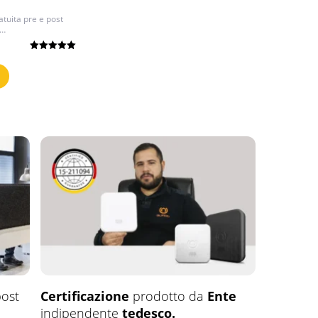
atuita pre e post
o…
Valutato
le
5.00
su 5
.
ost
Certificazione
prodotto da
Ente
indipendente
tedesco.