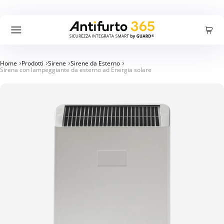
Carrello
Accedi
Registrati
Cercare:
Ricerca
Home
Prodotti
Sirene
Sirene da Esterno
Sirena con lampeggiante da esterno ad Energia solare
Prodotti
Offerte
Azienda
Blog
Supporto