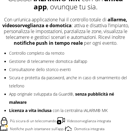
app
, ovunque tu sia.
Con un’unica applicazione hai il controllo totale di
allarme,
videosorveglianza e domotica
: attiva e disattiva l’impianto,
personalizza le impostazioni, parzializza le zone, visualizza le
telecamere e gestisci scenari e automazioni. Ricevi inoltre
notifiche push in tempo reale
per ogni evento.
Controllo completo da remoto
Gestione di telecameree domotica dall’app
Consultazione dello storico eventi
Sicura e protetta da password, anche in caso di smarrimento del
telefono
senza pubblicità né
App originale sviluppata da Guard®,
malware
Licenza a vita inclusa
con la centralina iALARM® MK
Più sicura di un telecomando.
Videosorveglianza integrata
Notifiche push istantanee sull’app.
Domotica integrata