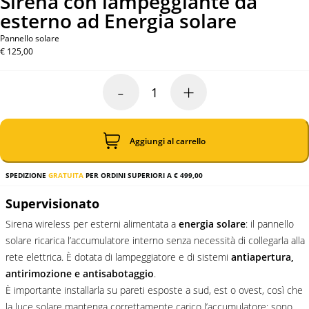
Sirena con lampeggiante da
esterno ad Energia solare
Pannello solare
€
125,00
-
+
Sirena
con
lampeggiante
da
esterno
Aggiungi al carrello
ad
Energia
solare
SPEDIZIONE
GRATUITA
PER ORDINI SUPERIORI A € 499,00
quantità
Supervisionato
Sirena wireless per esterni alimentata a
energia solare
: il pannello
solare ricarica l’accumulatore interno senza necessità di collegarla alla
rete elettrica. È dotata di lampeggiatore e di sistemi
antiapertura,
antirimozione e antisabotaggio
.
È importante installarla su pareti esposte a sud, est o ovest, così che
la luce solare mantenga correttamente carico l’accumulatore; sono