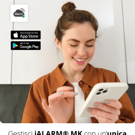
iALARM® MK
unica
Gestisci
con un’