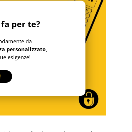
 fa per te?
modamente da
za personalizzato,
tue esigenze!
!