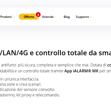
Prodotti
Offerte
Azienda
Blog
Supporto
Ca
i/LAN/4G e controllo totale da s
ntifurto: più sicura, completa e semplice che mai. Dotata di
c
abilità e un controllo totale tramite
App iALARM® MK
per sm
n un’unica interfaccia.
mina zone e crea scenari.
ndicazione del sensore coinvolto.
astierino, kit proxy e telecomando.