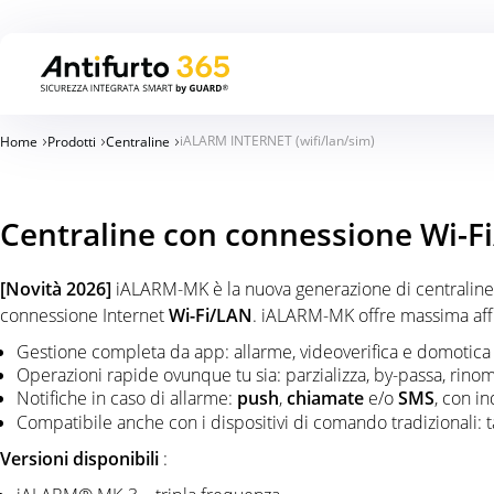
iALARM INTERNET (wifi/lan/sim)
Home
Prodotti
Centraline
Centraline con connessione Wi-F
[Novità 2026]
iALARM-MK è la nuova generazione di centraline a
connessione Internet
Wi-Fi/LAN
. iALARM-MK offre massima affid
Gestione completa da app: allarme, videoverifica e domotica i
Operazioni rapide ovunque tu sia: parzializza, by-passa, rino
Notifiche in caso di allarme:
push
,
chiamate
e/o
SMS
, con i
Compatibile anche con i dispositivi di comando tradizionali: t
Versioni disponibili
: