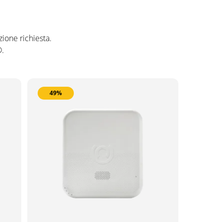
zione richiesta.
®.
49%