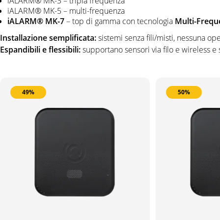
iALARM® MK-3 – tripla frequenza
iALARM® MK-5 – multi-frequenza
iALARM® MK-7
– top di gamma con tecnologia
Multi-Freq
Installazione semplificata:
sistemi senza fili/misti, nessuna op
Espandibili e flessibili:
supportano sensori via filo e wireless e 
49%
50%