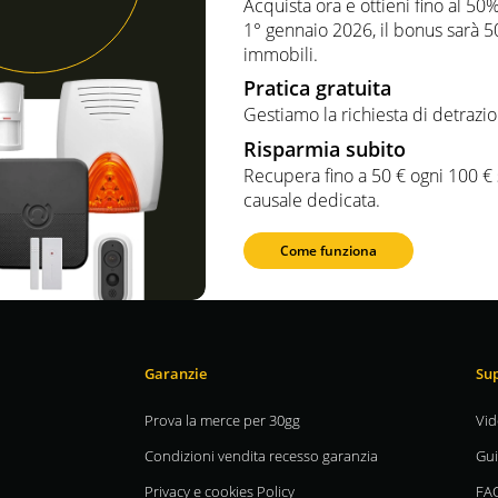
Acquista ora e ottieni fino al 5
1° gennaio 2026, il bonus sarà 50
immobili.
Pratica gratuita
Gestiamo la richiesta di detrazio
Risparmia subito
Recupera fino a 50 € ogni 100 €
causale dedicata.
Come funziona
Garanzie
Sup
Prova la merce per 30gg
Vid
Condizioni vendita recesso garanzia
Gui
Privacy e cookies Policy
FA