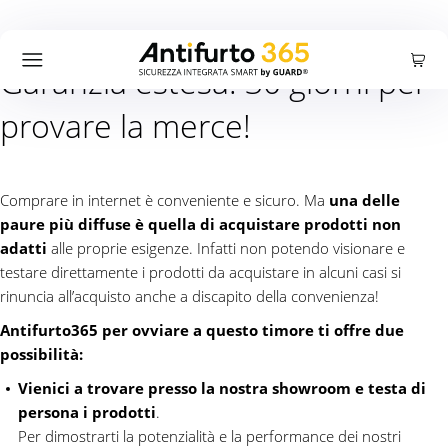
Carrello
Accedi
Registrati
Garanzia estesa: 30 giorni per
Cercare:
Ricerca
provare la merce!
Prodotti
Comprare in internet è conveniente e sicuro. Ma
una delle
paure più diffuse è quella di acquistare prodotti non
Offerte
adatti
alle proprie esigenze. Infatti non potendo visionare e
testare direttamente i prodotti da acquistare in alcuni casi si
rinuncia all’acquisto anche a discapito della convenienza!
Azienda
Antifurto365 per ovviare a questo timore ti offre due
possibilità:
Blog
Vienici a trovare presso la nostra showroom e testa di
persona i prodotti
.
Per dimostrarti la potenzialità e la performance dei nostri
Supporto