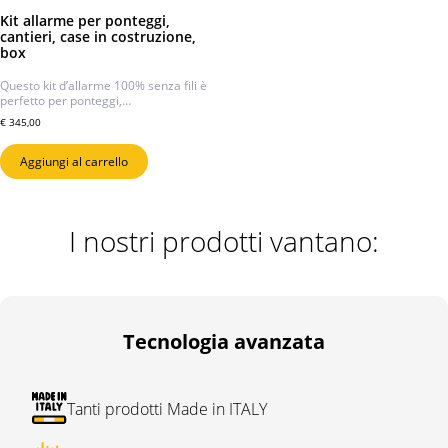
Kit allarme per ponteggi,
cantieri, case in costruzione,
box
Questo kit d’allarme 100% senza fili è
perfetto per ponteggi,…
€
345,00
Aggiungi al carrello
I nostri prodotti vantano:
Tecnologia avanzata
Tanti prodotti Made in ITALY